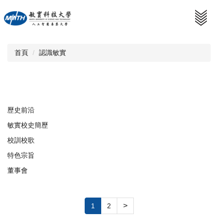
跳
到
主
要
內
首頁
認識敏實
容
區
歷史前沿
敏實校史簡歷
校訓校歌
特色宗旨
董事會
>
1
2