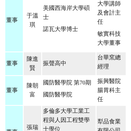
大學講師
美國西海岸大學碩
及會計主
于溫
士
董事
任
琪
諾瓦大學博士
敏實科技
大學董事
台華窯總
陳進
董事
振聲高中
經理
賢
振興醫院
國防醫學院 第70期
陳朝
董事
腸胃科主
富
國防醫學院
任
多倫多大學工業工
程與人因工程雙學
犁品食業
張瑞
士學位
有限公司