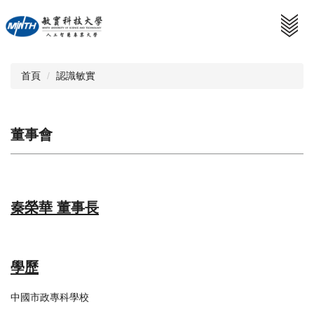
跳
到
主
要
內
首頁
認識敏實
容
區
董事會
秦榮華 董事長
學歷
中國市政專科學校