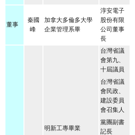
淳安電子
秦國
加拿大多倫多大學
股份有限
董事
峰
企業管理系畢
公司董事
長
台灣省議
會第九、
十屆議員
台灣省議
會民政、
建設委員
會召集人
黨團副書
明新工專畢業
記長