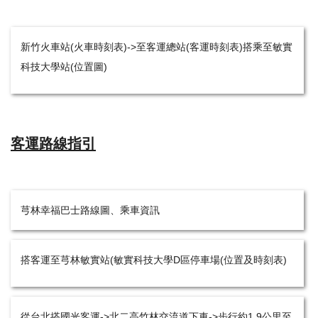
新竹火車站(
火車時刻表
)->至客運總站(
客運時刻表
)搭乘至敏實
科技大學站(
位置圖
)
客運路線指引
芎林幸福巴士路線圖
、
乘車資訊
搭客運至芎林敏實站(敏實科技大學D區停車場(
位置
及
時刻表
)
從台北搭國光客運->北二高竹林交流道下車->步行約1.9公里至