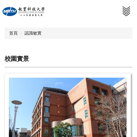
跳
到
主
要
內
首頁
認識敏實
容
區
校園實景