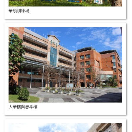
華嶺訓練場
大華樓與忠孝樓