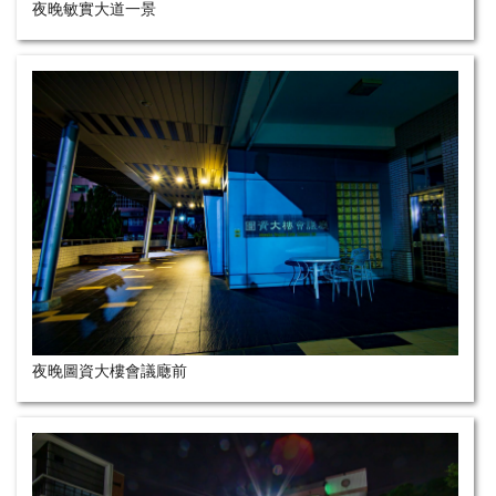
夜晚敏實大道一景
夜晚圖資大樓會議廰前