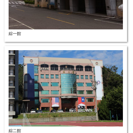
綜一館
綜二館