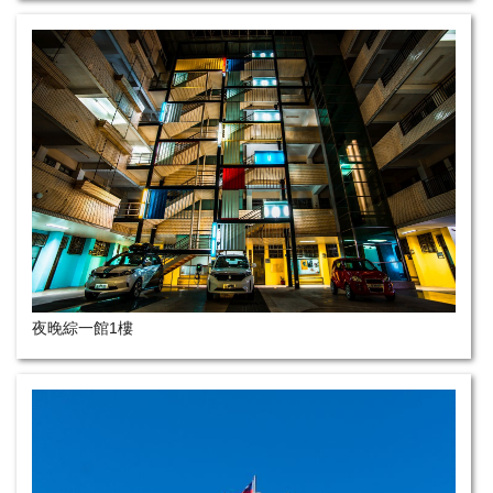
夜晚綜一館1樓