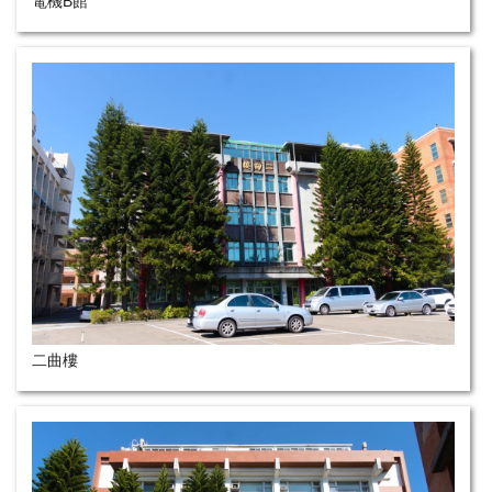
電機B館
二曲樓