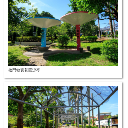
校門敏實花園涼亭