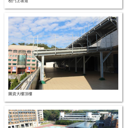
校門上坡道
圖資大樓頂樓