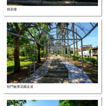
橫渠樓
校門敏實花園走道