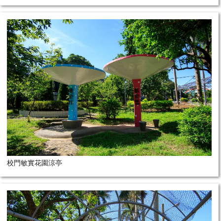
校門敏實花園涼亭