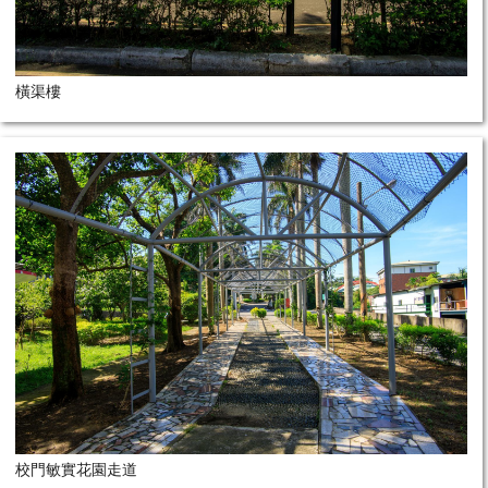
橫渠樓
校門敏實花園走道