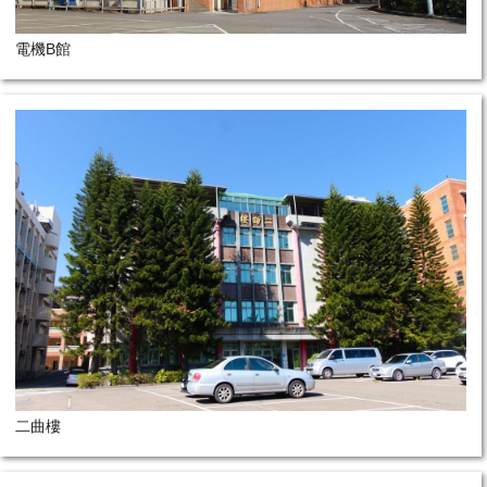
電機B館
二曲樓