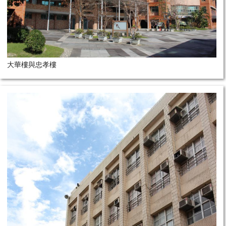
大華樓與忠孝樓