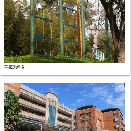
華嶺訓練場