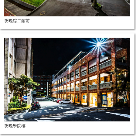
夜晚綜二館前
夜晚學院樓