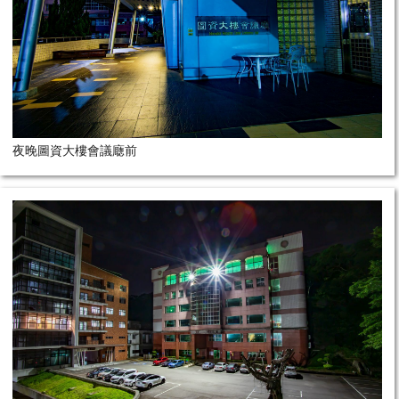
夜晚圖資大樓會議廰前