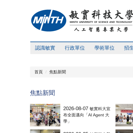
跳
到
主
要
內
容
區
認識敏實
行政單位
學術單位
招
首頁
焦點新聞
焦點新聞
2026-08-07
敏實科大宣
布全面邁向「AI Agent 大
學」