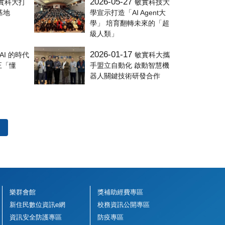
2026-05-27
實科大打
敏實科技大
發基地
學宣示打造「AI Agent大
學」 培育翻轉未來的「超
級人類」
2026-01-17
 AI 的時代
敏實科大攜
正「懂
手盟立自動化 啟動智慧機
器人關鍵技術研發合作
樂群會館
獎補助經費專區
新住民數位資訊e網
校務資訊公開專區
資訊安全防護專區
防疫專區