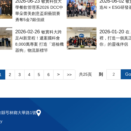
2026-06-23
2026-06-02
敏實科技大
敏
學餐飲管理系2026 DCC中
造AI × ESG研
華朵蕾美創意盃廚藝競賽
勇奪5金7銀佳績
2026-02-26
2026-01-20
敏實科大跨
在
足AI新里程！遞案國科會
裡，打造一個真
8,000萬專案 打造「巡檢機
你」的靈魂伴侶
器狗」物流新標竿
Go
>
共
25
頁
到
1
2
3
4
5
6
>>
新竹縣芎林鄉大華路1號
gy