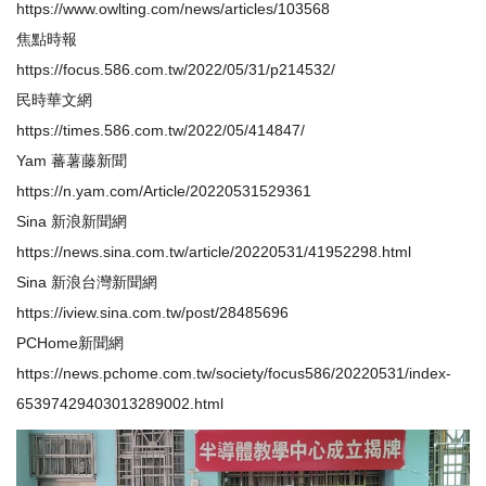
https://www.owlting.com/news/articles/103568
焦點時報
https://focus.586.com.tw/2022/05/31/p214532/
民時華文網
https://times.586.com.tw/2022/05/414847/
Yam 蕃薯藤新聞
https://n.yam.com/Article/20220531529361
Sina 新浪新聞網
https://news.sina.com.tw/article/20220531/41952298.html
Sina 新浪台灣新聞網
https://iview.sina.com.tw/post/28485696
PCHome新聞網
https://news.pchome.com.tw/society/focus586/20220531/index-
65397429403013289002.html