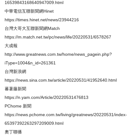
16539843168640947009.html
中華電信互聯新聞網Hinet
https://times.hinet.net/news/23944216
台灣大哥大互聯新聞網Match
https://m.match.net.tw/pc/news/life/20220531/6578267
大成報
http://www.greatnews.com.tw/home/news_pagein.php?
iType=1004&n_id=261361
台灣新浪網
https://news.sina.com.tw/article/20220531/41952640.html
蕃薯藤新聞
https://n.yam.com/Article/20220531476813
PChome 新聞
https://news.pchome.com.tw/living/greatnews/20220531/index-
65397392263297209009.html
奧丁聯播