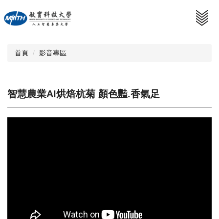
跳
到
主
要
內
首頁
影音專區
容
區
智慧農業AI烘焙杭菊 顏色豔.香氣足