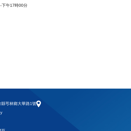
-下午17時00分
新竹縣芎林鄉大華路1號
gy
網頁